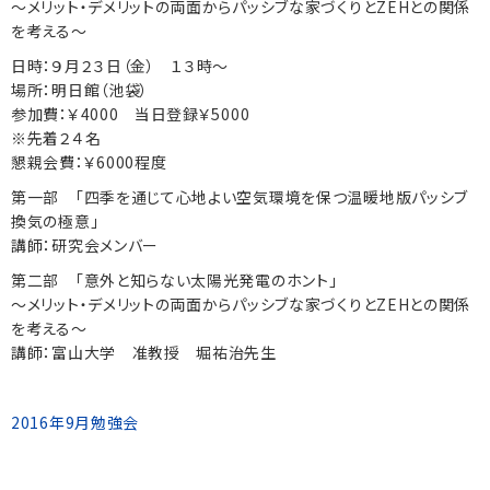
～メリット・デメリットの両面からパッシブな家づくりとZEHとの関係
を考える～
日時：９月２３日（金） １３時～
場所：明日館（池袋）
参加費：￥4000 当日登録￥5000
※先着２４名
懇親会費：￥6000程度
第一部 「四季を通じて心地よい空気環境を保つ温暖地版パッシブ
換気の極意」
講師：研究会メンバー
第二部 「意外と知らない太陽光発電のホント」
～メリット・デメリットの両面からパッシブな家づくりとZEHとの関係
を考える～
講師：富山大学 准教授 堀祐治先生
2016年9月勉強会