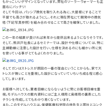
もかっこいいデザインとなっています。弊社のソーラーウォーマーも正
面右にバッチリ！
そして今回は、パッシブ換気を取り入れる為に、大屋根にすることで
平屋でも高さが取れるようにし、それに現在弊社にて開発中の換気
塔（下記写真参照）を組み合わせることで高さを確保していました。
この一年の結果が良ければ来年から提供出来るようになりそうです。
そして、熊井戸社長によるセミナーでは、設計や仕様については、特に
主婦動線に注意した設計を行い、仕様を決めるのにも細かい所に気
を使っている事がとてもよくわかりました。
そしてガンはストレスが原因の一番の理由ということからも、家でス
トレスが無いことを重視した設計になっていていちいち成る程と感心
してしまいます。
お客様へ対しても、業者目線にならないように常にお客様目線を重
視。モデルハウスの案内資料にはご主人様用と奥様用の裏表にした
チラシを作成しとてもわかり易くなっています。
また、このモデルハウスは、保健医療科学院の林先生と弊社とコンク