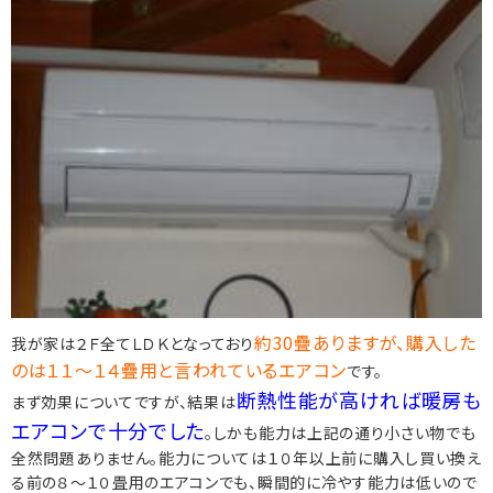
約30疊ありますが、購入した
我が家は２Ｆ全てＬＤＫとなっており
のは１１～１４疊用と言われているエアコン
です。
断熱性能が高ければ暖房も
まず効果についてですが、結果は
エアコンで十分でした
。しかも能力は上記の通り小さい物でも
全然問題ありません。能力については１０年以上前に購入し買い換え
る前の８～１０畳用のエアコンでも、瞬間的に冷やす能力は低いので