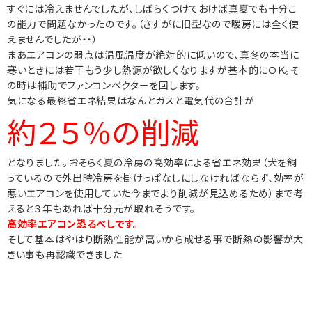
すぐには冷えませんでしたが、しばらくつけておけば真夏でも十分こ
の能力で問題なかったのです。（さすがに旧型なので暖房には全く使
えませんでしたが・・）
まあエアコンの弱点は温風温度が絶対的に低いので、真冬の本当に
寒いときには若干もう少し熱源が欲しくなりますが基本的にＯＫ。そ
の時は補助でファンコンベクターを回します。
気になる最終省エネ結果はなんとガスと電気代の合計が
約２５％の削減
となりました。おそらく夏の冷房の高効率による省エネ効果（犬を飼
っているので外出時冷房を掛けっぱなしにしなければならず、効率が
悪いエアコンを使用していた今までより削減が見込めるため）まで考
えると３年もあれば十分元が取れそうです。
高効率エアコン恐るべしです。
そして
基本はやはり断熱性能が高いから成せる事
で断熱の影響が大
きい事も再認識できました