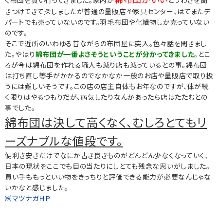
く布団を買い行ってきました。家内が
とうわさを聞
きつけてきて探しましたが普通の量販店や家具センター、はてまたデ
パートでも売っていないのです。羽毛布団や化繊物しか売っていない
のです。
そこで近所のいわゆる昔ながらの布団屋に突入。色々話を聞きまし
た。やはり
綿布団が一番よさそうということが分かってきました
。
とこ
ろが今は綿布団を作れる職人も減り店も減っているとの事。綿布団
は打ち直し等手がかかるのでなかなか一般のお店や量販店で取り扱
うには難しいそうです。この店の店主自体もお年なのですが、体が続
く限りはやるつもりだが、病気したりなんかあったら店はたたむとの
事でした。
綿布団は決して高くなく、むしろとてもリ
ーズナブルな値段です。
便利さ安さだけでなにか古き良きものがどんどん少なくなっていく、
日本の現状をここでも目の当たりにしとても残念な思いがしました。
買い手ももっといい物をきっちりと評価できる能力が必要なんじゃな
いかなと感じました。
㈱マツナガＨＰ