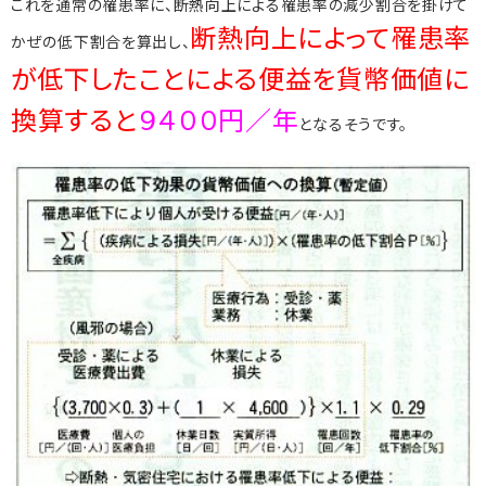
これを通常の罹患率に、断熱向上による罹患率の減少割合を掛けて
断熱向上によって罹患率
かぜの低下割合を算出し、
が低下したことによる便益を貨幣価値に
換算すると
９４００円／年
となるそうです。