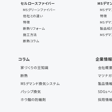
セルロースファイバー
MSデマ
MSグリーンファイバー
MSデ
他社との違い
特徴
特徴
MSデ
断熱リフォーム
製品紹
施工方法
MSデ
断熱コラム
コラム
企業情
家づくりの豆知識
会社概
断熱
マツナガ
MSデマンド換気システム
製品情
パッシブ換気
SDGs
ホウ酸の防蟻剤
採用情