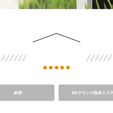
）
断熱
MSデマンド換気シス