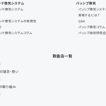
ンド換気システム
パッシブ換気
マンド換気システム
パッシブ換気システ
実現するには？
マンド換気システムの有用性
Q&A
介
パッシブ換気コラム
マンド換気システムコラム
パッシブ技術研究
報
取扱店一覧
要
の理念・想い
報
への取り組み
報